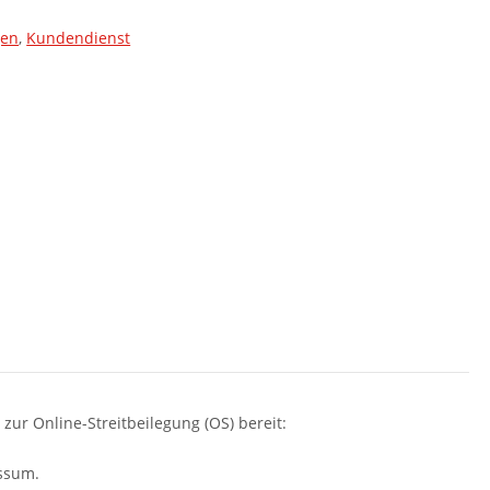
gen
,
Kundendienst
zur Online-Streitbeilegung (OS) bereit:
essum.