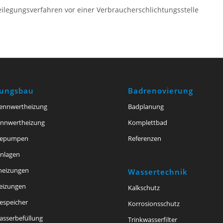
tbeilegungsverfahren vor einer Verbraucherschlichtungsstelle
zungsbau
Badrenovierung
ennwertheizung
Badplanung
ennwertheizung
Komplettbad
epumpen
Referenzen
anlagen
theizungen
Wassertechnik
eizungen
Kalkschutz
speicher
Korrosionsschutz
asserbefüllung
Trinkwasserfilter