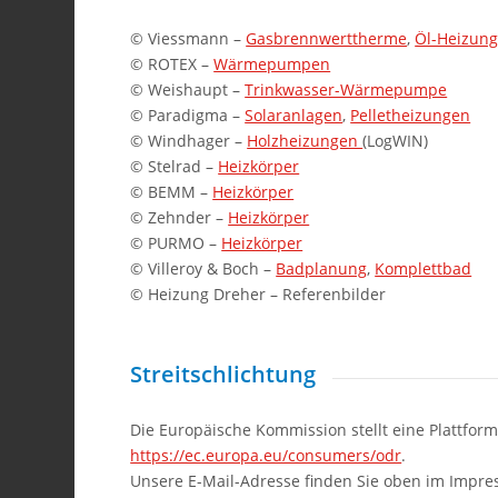
© Viessmann –
Gasbrennwerttherme
,
Öl-Heizun
© ROTEX –
Wärmepumpen
© Weishaupt –
Trinkwasser-Wärmepumpe
© Paradigma –
Solaranlagen
,
Pelletheizungen
© Windhager –
Holzheizungen
(LogWIN)
© Stelrad –
Heizkörper
© BEMM –
Heizkörper
© Zehnder –
Heizkörper
© PURMO –
Heizkörper
© Villeroy & Boch –
Badplanung
,
Komplettbad
© Heizung Dreher – Referenbilder
Streitschlichtung
Die Europäische Kommission stellt eine Plattform 
https://ec.europa.eu/consumers/odr
.
Unsere E-Mail-Adresse finden Sie oben im Impr