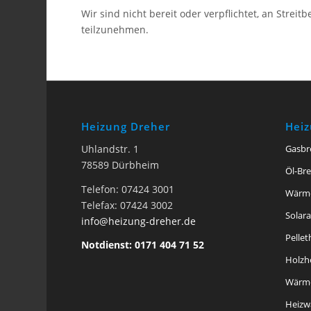
Wir sind nicht bereit oder verpflichtet, an Strei
teilzunehmen.
Heizung Dreher
Hei
Uhlandstr. 1
Gasbr
78589 Dürbheim
Öl-Br
Telefon: 07424 3001
Wärm
Telefax: 07424 3002
Solar
info@heizung-dreher.de
Pelle
Notdienst: 0171 404 71 52
Holzh
Wärme
Heizw