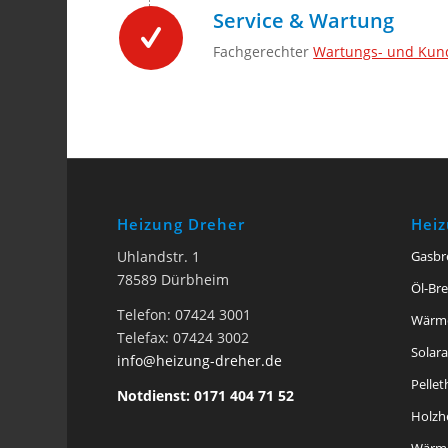
Service & Wartung
Fachgerechter
Wartungs- und Kun
Heizung Dreher
Hei
Uhlandstr. 1
Gasbr
78589 Dürbheim
Öl-Br
Telefon: 07424 3001
Wärm
Telefax: 07424 3002
Solar
info@heizung-dreher.de
Pelle
Notdienst: 0171 404 71 52
Holzh