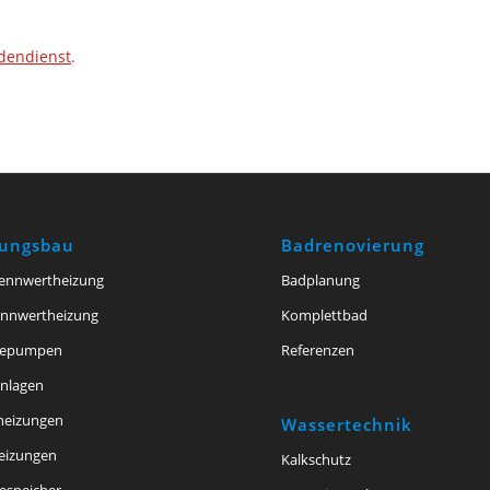
dendienst
.
zungsbau
Badrenovierung
ennwertheizung
Badplanung
ennwertheizung
Komplettbad
epumpen
Referenzen
anlagen
theizungen
Wassertechnik
eizungen
Kalkschutz