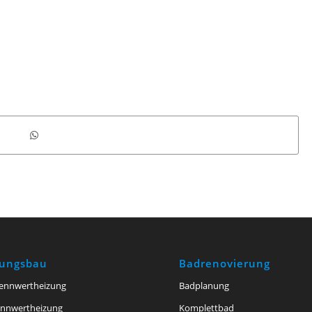
zungsbau
Badrenovierung
ennwertheizung
Badplanung
ennwertheizung
Komplettbad