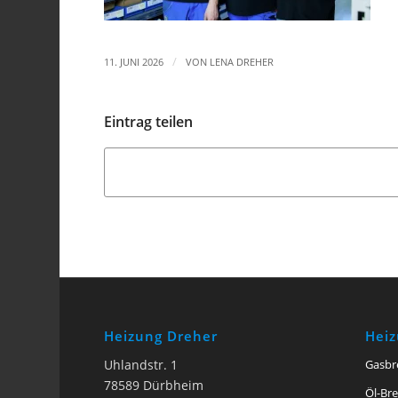
/
11. JUNI 2026
VON
LENA DREHER
Eintrag teilen
Heizung Dreher
Hei
Uhlandstr. 1
Gasbr
78589 Dürbheim
Öl-Br