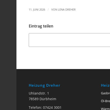
/
11. JUNI 2026
VON
LENA DREHER
Eintrag teilen
Heizung Dreher
Hei
Uhlandstr. 1
Gasbr
78589 Dürbheim
Öl-Br
Telefon: 07424 3001
Wärm