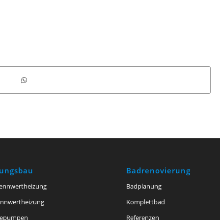
zungsbau
Badrenovierung
ennwertheizung
Badplanung
ennwertheizung
Komplettbad
epumpen
Referenzen