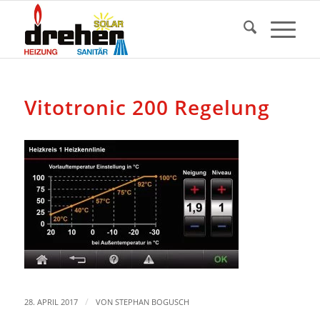
Vitotronic 200 Regelung
/
28. APRIL 2017
VON
STEPHAN BOGUSCH