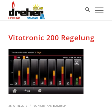
Vitotronic 200 Regelung
/
28. APRIL 2017
VON
STEPHAN BOGUSCH