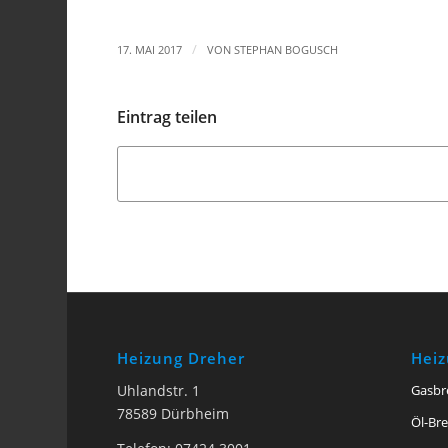
/
17. MAI 2017
VON
STEPHAN BOGUSCH
Eintrag teilen
Heizung Dreher
Hei
Uhlandstr. 1
Gasbr
78589 Dürbheim
Öl-Br