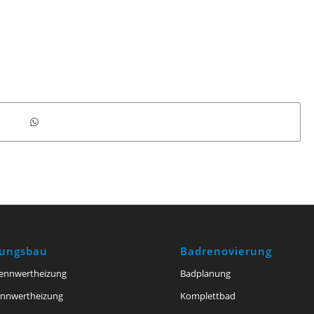
zungsbau
Badrenovierung
ennwertheizung
Badplanung
ennwertheizung
Komplettbad