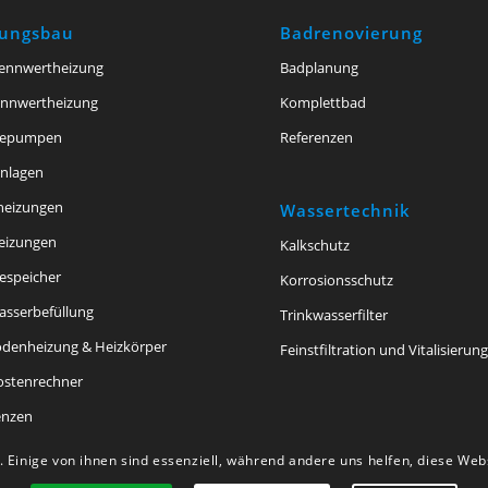
zungsbau
Badrenovierung
ennwertheizung
Badplanung
ennwertheizung
Komplettbad
epumpen
Referenzen
anlagen
theizungen
Wassertechnik
eizungen
Kalkschutz
speicher
Korrosionsschutz
asserbefüllung
Trinkwasserfilter
denheizung & Heizkörper
Feinstfiltration und Vitalisierun
ostenrechner
enzen
 Einige von ihnen sind essenziell, während andere uns helfen, diese We