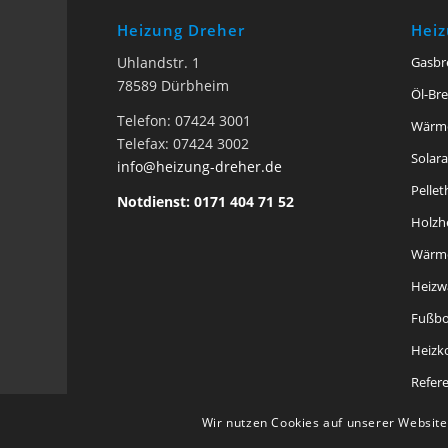
Heizung Dreher
Hei
Uhlandstr. 1
Gasbr
78589 Dürbheim
Öl-Br
Telefon: 07424 3001
Wärm
Telefax: 07424 3002
Solar
info@heizung-dreher.de
Pelle
Notdienst: 0171 404 71 52
Holzh
Wärme
Heizw
Fußbo
Heizk
Refer
Wir nutzen Cookies auf unserer Website.