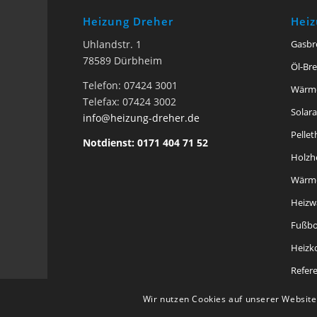
Heizung Dreher
Hei
Uhlandstr. 1
Gasbr
78589 Dürbheim
Öl-Br
Telefon: 07424 3001
Wärm
Telefax: 07424 3002
Solar
info@heizung-dreher.de
Pelle
Notdienst: 0171 404 71 52
Holzh
Wärme
Heizw
Fußbo
Heizk
Refer
Wir nutzen Cookies auf unserer Website.