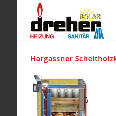
Hargassner Scheitholzk