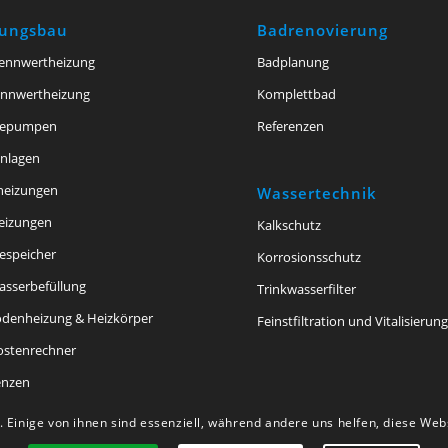
zungsbau
Badrenovierung
ennwertheizung
Badplanung
ennwertheizung
Komplettbad
epumpen
Referenzen
anlagen
theizungen
Wassertechnik
eizungen
Kalkschutz
speicher
Korrosionsschutz
asserbefüllung
Trinkwasserfilter
denheizung & Heizkörper
Feinstfiltration und Vitalisierun
ostenrechner
enzen
 Einige von ihnen sind essenziell, während andere uns helfen, diese We